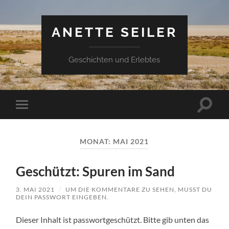
ANETTE SEILER
Geschichten und Erlebtes
Suchfe
Mobile-
ein-/a
Menü
ein-/ausblenden
MONAT:
MAI 2021
Geschützt: Spuren im Sand
3. MAI 2021
/
UM DIE KOMMENTARE ZU SEHEN, MUSST DU
DEIN PASSWORT EINGEBEN.
Dieser Inhalt ist passwortgeschützt. Bitte gib unten das